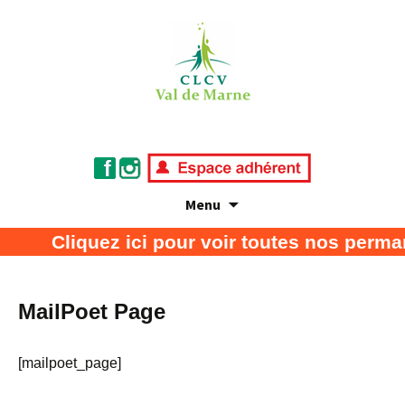
Menu
Association de défense des consommateurs
CLCV Val de Marne
Cliquez ici pour voir toutes nos perma
et usagers
MailPoet Page
[mailpoet_page]