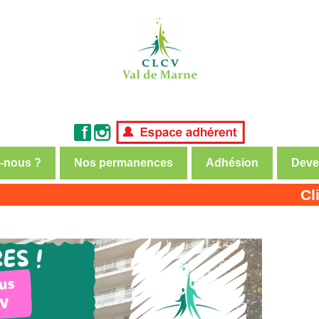
-nous ?
Nos permanences
Adhésion
Deve
nsommateurs et usagers
Cliquez i
de Marne