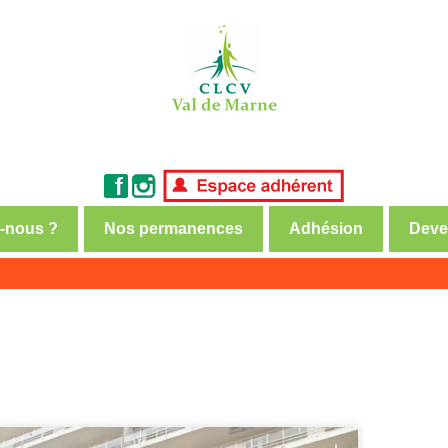
-nous ?
Nos permanences
Adhésion
Deve
nsommateurs et usagers
de Marne