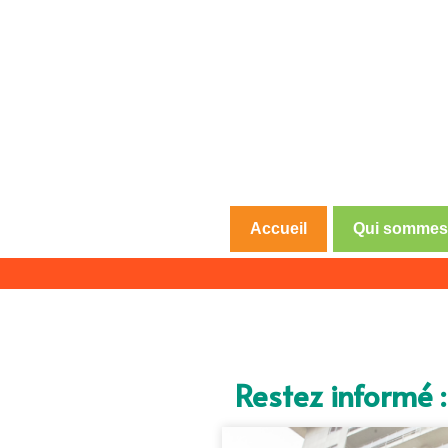
Accueil
Qui sommes
Association de défense des co
CLCV Val 
Restez informé :