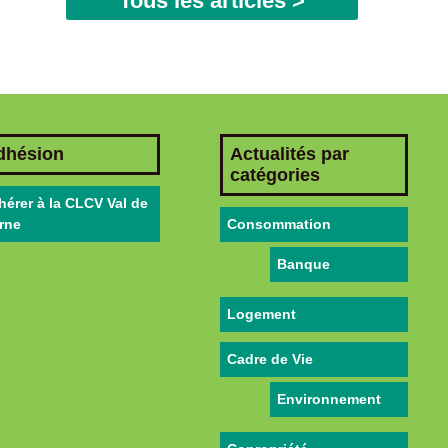
Tous les articles >
dhésion
Actualités par
catégories
hérer à la CLCV Val de
rne
Consommation
Banque
Logement
Cadre de Vie
Environnement