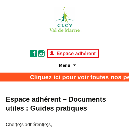
Menu
Association de défense des consommateurs
CLCV Val de Marne
Cliquez ici pour voir toutes nos p
et usagers
Espace adhérent – Documents
utiles : Guides pratiques
Cher(e)s adhérent(e)s,