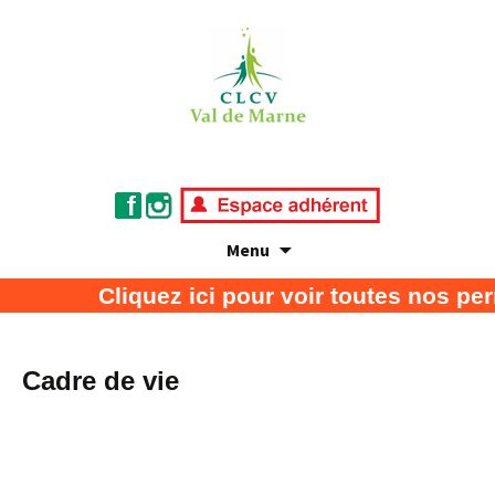
Menu
Association de défense des consommateurs
CLCV Val de Marne
Cliquez ici pour voir toutes nos pe
et usagers
Cadre de vie