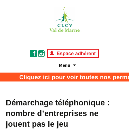
Menu
Association de défense des consommateurs
CLCV Val de Marne
Cliquez ici pour voir toutes nos perma
et usagers
Démarchage téléphonique :
nombre d’entreprises ne
jouent pas le jeu