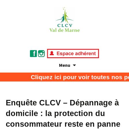
Menu
Association de défense des consommateurs
CLCV Val de Marne
Cliquez ici pour voir toutes nos 
et usagers
Enquête CLCV – Dépannage à
domicile : la protection du
consommateur reste en panne