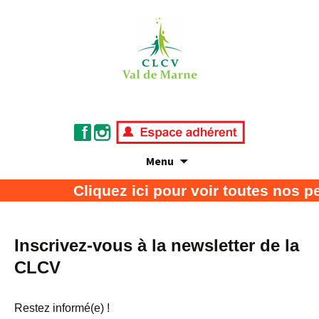
Menu
Association de défense des consommateurs
CLCV Val de Marne
Cliquez ici pour voir toutes nos p
et usagers
Inscrivez-vous à la newsletter de la
CLCV
Restez informé(e) !