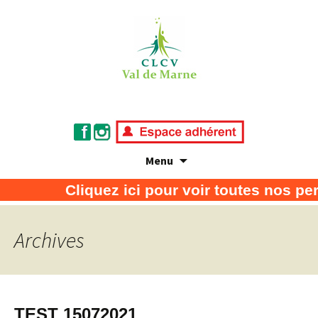
Menu
Association de défense des consommateurs
CLCV Val de Marne
Cliquez ici pour voir toutes nos pe
et usagers
Archives
TEST 15072021