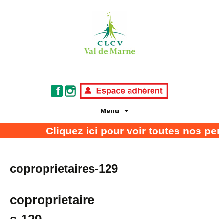
Menu
Association de défense des consommateurs
CLCV Val de Marne
Cliquez ici pour voir toutes nos pe
et usagers
coproprietaires-129
coproprietaire