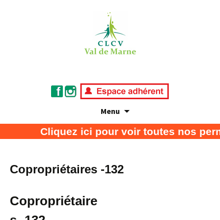
Menu
Association de défense des consommateurs
CLCV Val de Marne
Cliquez ici pour voir toutes nos per
et usagers
Copropriétaires -132
Copropriétaire