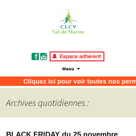
Menu
Association de défense des consommateurs
CLCV Val de Marne
Cliquez ici pour voir toutes nos perm
et usagers
Archives quotidiennes :
BLACK FRIDAY du 25 novembre