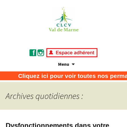
Menu
Association de défense des consommateurs
CLCV Val de Marne
Cliquez ici pour voir toutes nos perm
et usagers
Archives quotidiennes :
Dysfonctionnements dans votre