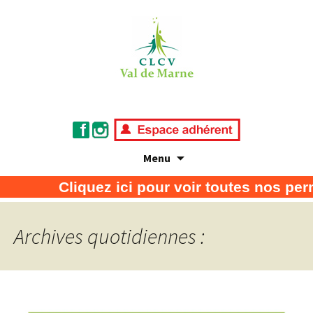
Menu
Association de défense des consommateurs
CLCV Val de Marne
Cliquez ici pour voir toutes nos per
et usagers
Archives quotidiennes :