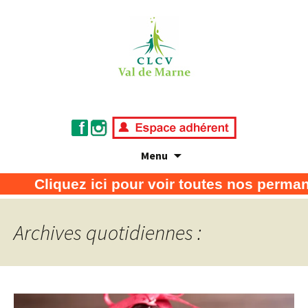
Menu
Association de défense des consommateurs
CLCV Val de Marne
Cliquez ici pour voir toutes nos permanen
et usagers
Archives quotidiennes :