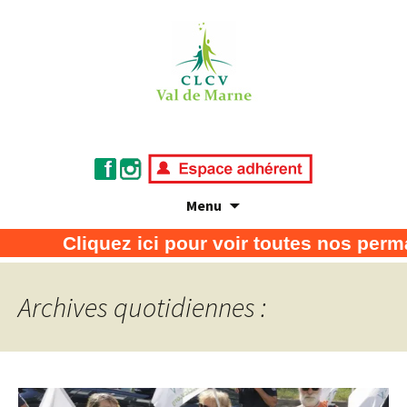
Menu
Association de défense des consommateurs
CLCV Val de Marne
Cliquez ici pour voir toutes nos perman
et usagers
Archives quotidiennes :