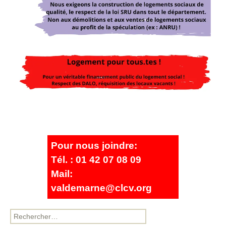
Pour nous joindre:
Tél. : 01 42 07 08 09
Mail:
valdemarne@clcv.org