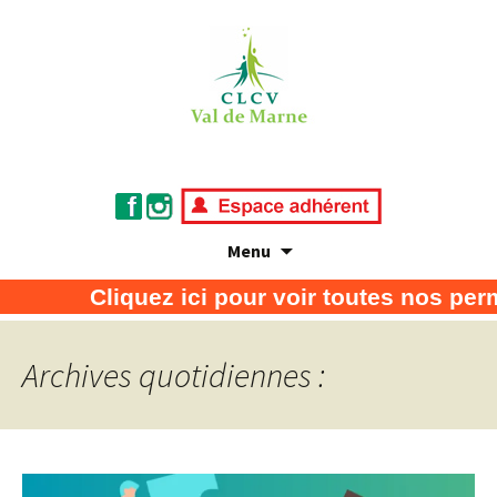
Menu
Association de défense des consommateurs
CLCV Val de Marne
Cliquez ici pour voir toutes nos per
et usagers
Archives quotidiennes :