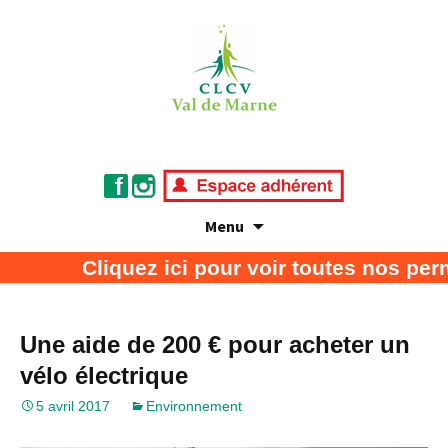
Menu
Association de défense des consommateurs
CLCV Val de Marne
Cliquez ici pour voir toutes nos perm
et usagers
Une aide de 200 € pour acheter un
vélo électrique
5 avril 2017
Environnement