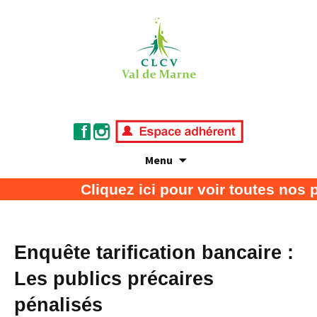
Menu
Association de défense des consommateurs
CLCV Val de Marne
Cliquez ici pour voir toutes nos 
et usagers
Enquête tarification bancaire :
Les publics précaires
pénalisés