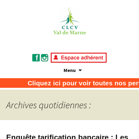
Menu
Association de défense des consommateurs
CLCV Val de Marne
Cliquez ici pour voir toutes nos per
et usagers
Archives quotidiennes :
Enquête tarification bancaire : Les