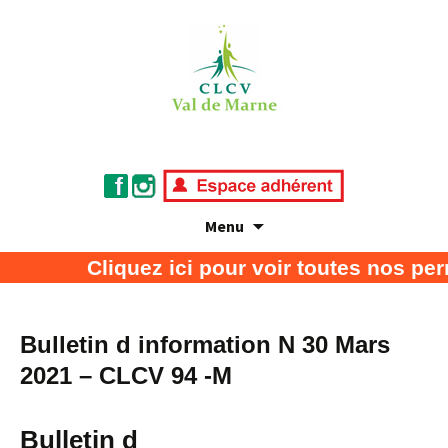
Menu
Association de défense des consommateurs
CLCV Val de Marne
Cliquez ici pour voir toutes nos per
et usagers
Bulletin d information N 30 Mars
2021 – CLCV 94 -M
Bulletin d