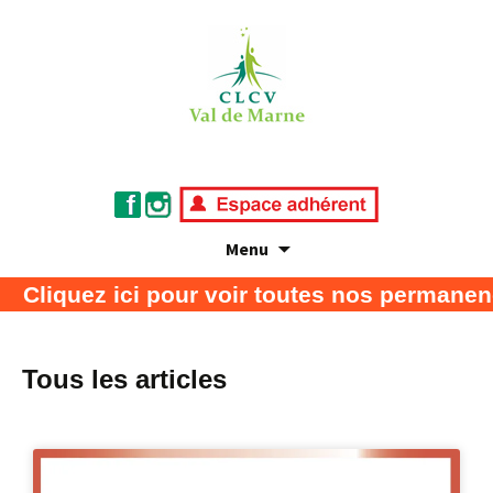
Menu
Association de défense des consommateurs
CLCV Val de Marne
iquez ici pour voir toutes nos permanences
et usagers
Tous les articles