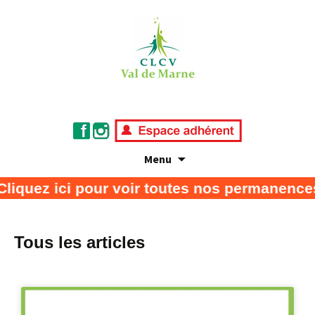
Menu
Association de défense des consommateurs
CLCV Val de Marne
quez ici pour voir toutes nos permanences
et usagers
Tous les articles