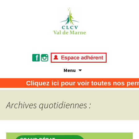
Menu
Association de défense des consommateurs
CLCV Val de Marne
Cliquez ici pour voir toutes nos per
et usagers
Archives quotidiennes :