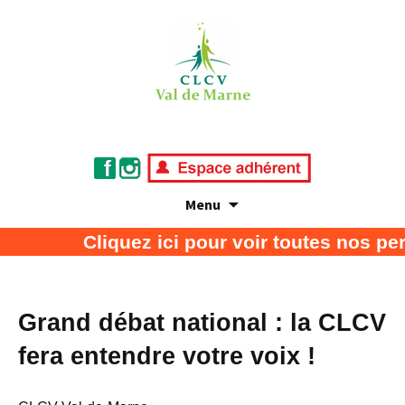
Menu
Association de défense des consommateurs
CLCV Val de Marne
Cliquez ici pour voir toutes nos pe
et usagers
Grand débat national : la CLCV
fera entendre votre voix !