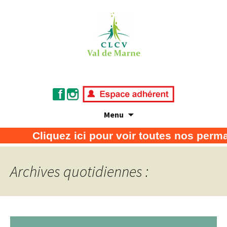
Menu
Association de défense des consommateurs
CLCV Val de Marne
Cliquez ici pour voir toutes nos perma
et usagers
Archives quotidiennes :