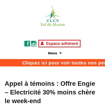
Menu
Association de défense des consommateurs
CLCV Val de Marne
Cliquez ici pour voir toutes nos pe
et usagers
Appel à témoins : Offre Engie
– Electricité 30% moins chère
le week-end