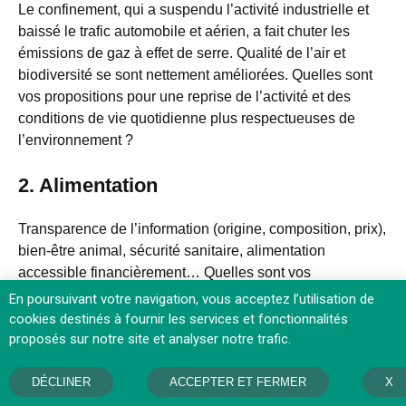
Le confinement, qui a suspendu l’activité industrielle et
baissé le trafic automobile et aérien, a fait chuter les
émissions de gaz à effet de serre. Qualité de l’air et
biodiversité se sont nettement améliorées. Quelles sont
vos propositions pour une reprise de l’activité et des
conditions de vie quotidienne plus respectueuses de
l’environnement ?
2. Alimentation
Transparence de l’information (origine, composition, prix),
bien-être animal, sécurité sanitaire, alimentation
accessible financièrement… Quelles sont vos
propositions pour que notre nourriture soit produite
En poursuivant votre navigation, vous acceptez l’utilisation de
différemment, de meilleure qualité pour notre santé et
cookies destinés à fournir les services et fonctionnalités
respectueuse de l’environnement ?
proposés sur notre site et analyser notre trafic.
En savoir plus…
3. Consommation
DÉCLINER
ACCEPTER ET FERMER
X