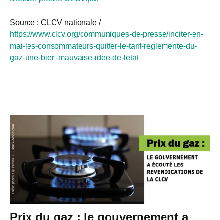
Source : CLCV nationale /
https://www.clcv.org/communiques-de-presse/inciter-en-
mai-les-consommateurs-quitter-le-tarif-reglemente-du-
gaz-une-bien-mauvaise-idee-de-letat
Prix du gaz : le gouvernement a