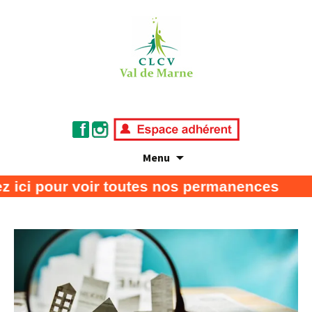
Menu
Association de défense des consommateurs
CLCV Val de Marne
ur voir toutes nos permanences
et usagers