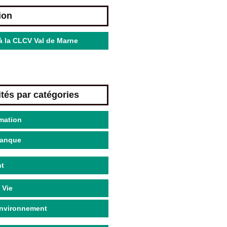
ion
à la CLCV Val de Marne
ités par catégories
ation
anque
t
 Vie
nvironnement