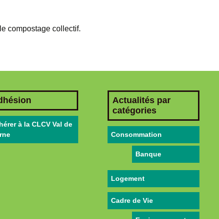
 le compostage collectif.
dhésion
Actualités par
catégories
hérer à la CLCV Val de
rne
Consommation
Banque
Logement
Cadre de Vie