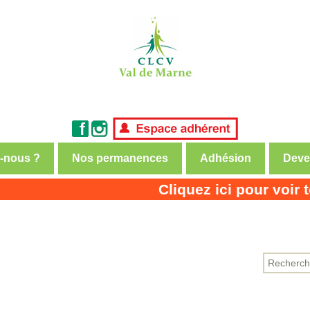
-nous ?
Nos permanences
Adhésion
Deve
nsommateurs et usagers
Cliquez ici pour voir to
de Marne