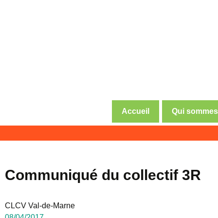
Accueil
Qui sommes
Association de défense des co
CLCV Val 
Communiqué du collectif 3R
CLCV Val-de-Marne
08/04/2017