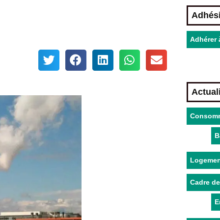
Adhés
Adhérer 
Actual
Consomm
B
Logemen
Cadre de
E