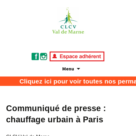
Menu
Association de défense des consommateurs
CLCV Val de Marne
Cliquez ici pour voir toutes nos perma
et usagers
Communiqué de presse :
chauffage urbain à Paris