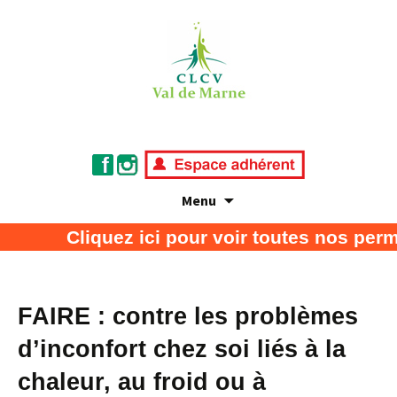
Menu
Association de défense des consommateurs
CLCV Val de Marne
Cliquez ici pour voir toutes nos perm
et usagers
FAIRE : contre les problèmes
d’inconfort chez soi liés à la
chaleur, au froid ou à