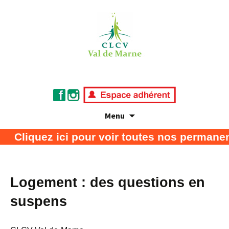
Menu
Association de défense des consommateurs
CLCV Val de Marne
Cliquez ici pour voir toutes nos permanen
et usagers
Logement : des questions en
suspens