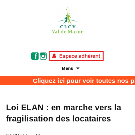
Menu
Association de défense des consommateurs
CLCV Val de Marne
Cliquez ici pour voir toutes nos 
et usagers
Loi ELAN : en marche vers la
fragilisation des locataires