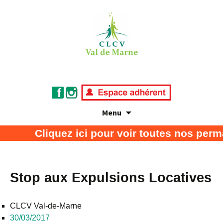
Menu
Association de défense des consommateurs
CLCV Val de Marne
Cliquez ici pour voir toutes nos perm
et usagers
Stop aux Expulsions Locatives
CLCV Val-de-Marne
30/03/2017