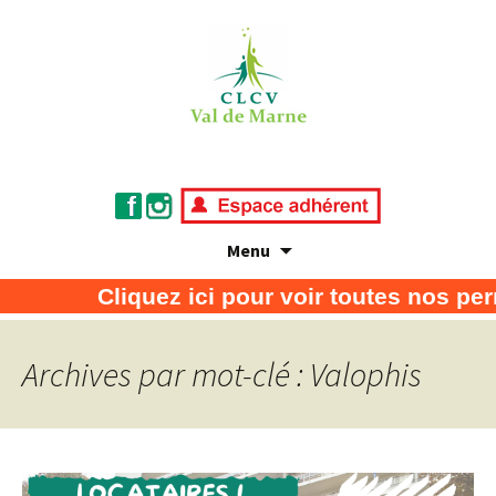
Menu
Association de défense des consommateurs
CLCV Val de Marne
Cliquez ici pour voir toutes nos per
et usagers
Archives par mot-clé : Valophis