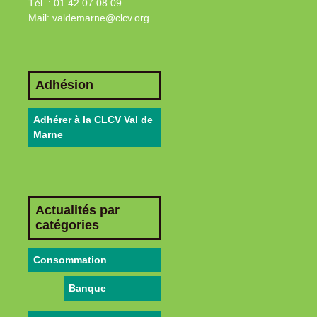
Tél. : 01 42 07 08 09
Mail: valdemarne@clcv.org
Adhésion
Adhérer à la CLCV Val de
Marne
Actualités par
catégories
Consommation
Banque