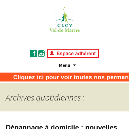
Menu
Association de défense des consommateurs
CLCV Val de Marne
Cliquez ici pour voir toutes nos permanenc
et usagers
Archives quotidiennes :
Dépannage à domicile : nouvelles