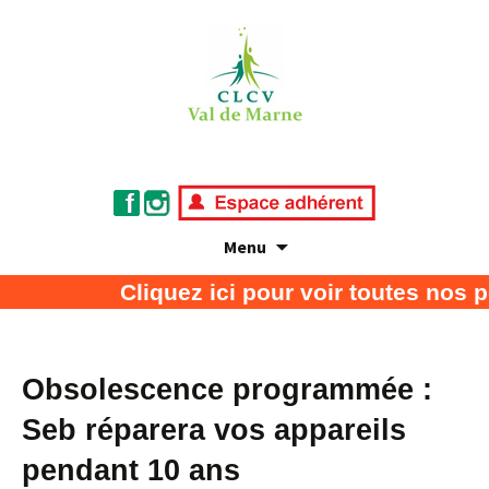
Menu
Association de défense des consommateurs
CLCV Val de Marne
Cliquez ici pour voir toutes nos 
et usagers
Obsolescence programmée :
Seb réparera vos appareils
pendant 10 ans