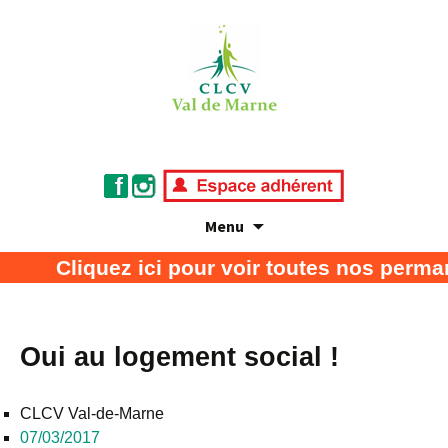
Menu
Association de défense des consommateurs
CLCV Val de Marne
Cliquez ici pour voir toutes nos perma
et usagers
Oui au logement social !
CLCV Val-de-Marne
07/03/2017