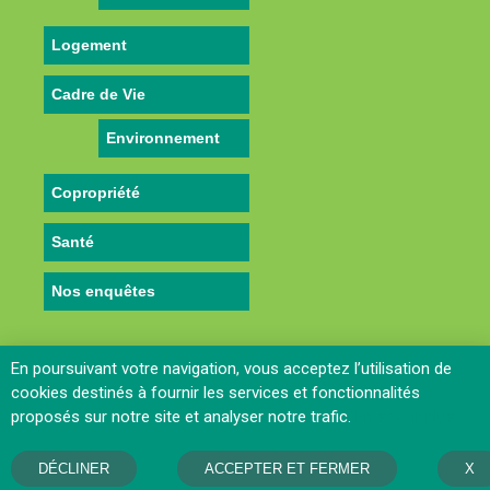
Logement
Cadre de Vie
Environnement
Copropriété
Santé
Nos enquêtes
En poursuivant votre navigation, vous acceptez l’utilisation de
cookies destinés à fournir les services et fonctionnalités
proposés sur notre site et analyser notre trafic.
En savoir plus…
Contactez le Webmaster
-
Mentions legales
-
Politique de
confidentialité
DÉCLINER
ACCEPTER ET FERMER
X