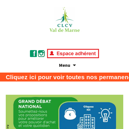
Menu
Association de défense des consommateurs
CLCV Val de Marne
uez ici pour voir toutes nos permanences
et usagers