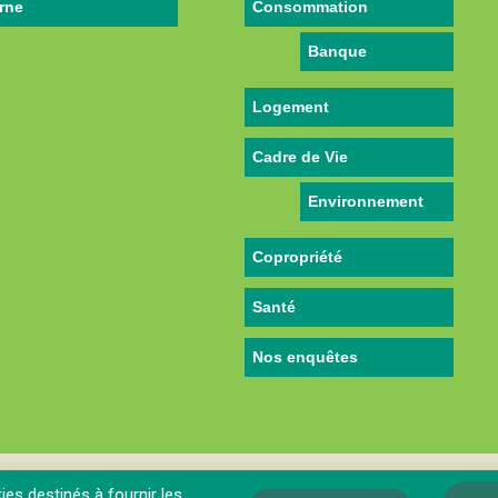
rne
Consommation
Banque
Logement
Cadre de Vie
Environnement
Copropriété
Santé
Nos enquêtes
ies destinés à fournir les