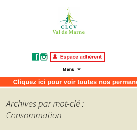
Menu
Association de défense des consommateurs
CLCV Val de Marne
Cliquez ici pour voir toutes nos permane
et usagers
Archives par mot-clé :
Consommation