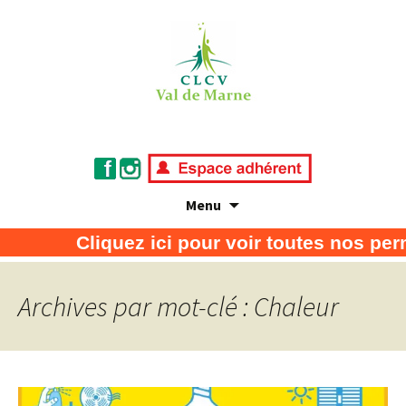
Menu
Association de défense des consommateurs
CLCV Val de Marne
Cliquez ici pour voir toutes nos per
et usagers
Archives par mot-clé : Chaleur