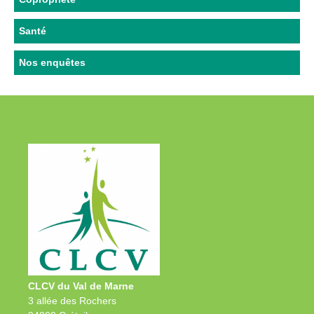
Santé
Nos enquêtes
CLCV du Val de Marne
3 allée des Rochers