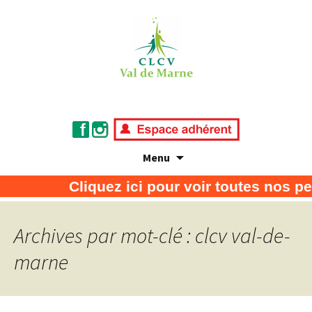
Menu
Association de défense des consommateurs
CLCV Val de Marne
Cliquez ici pour voir toutes nos pe
et usagers
Archives par mot-clé : clcv val-de-
marne